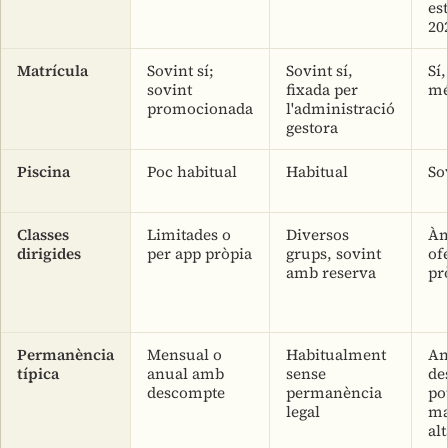
es
20
Matrícula
Sovint sí;
Sovint sí,
Sí
sovint
fixada per
mé
promocionada
l'administració
gestora
Piscina
Poc habitual
Habitual
So
Classes
Limitades o
Diversos
Àm
dirigides
per app pròpia
grups, sovint
ofe
amb reserva
pr
Permanència
Mensual o
Habitualment
An
típica
anual amb
sense
de
descompte
permanència
po
legal
ma
alt