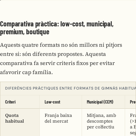
Comparativa pràctica: low-cost, municipal,
premium, boutique
Aquests quatre formats no són millors ni pitjors
entre si: són diferents propostes. Aquesta
comparativa fa servir criteris fixos per evitar
afavorir cap família.
DIFERÈNCIES PRÀCTIQUES ENTRE FORMATS DE GIMNÀS HABITU
Criteri
Low-cost
Municipal (CEM)
Pr
Quota
Franja baixa
Mitjana, amb
Fr
habitual
del mercat
descomptes
(>
per col·lectiu
a 
se