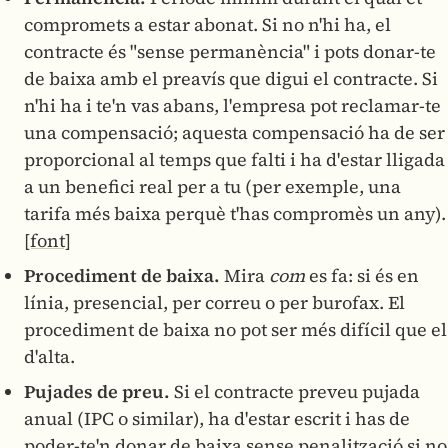
compromets a estar abonat. Si no n'hi ha, el
contracte és "sense permanència" i pots donar-te
de baixa amb el preavís que digui el contracte. Si
n'hi ha i te'n vas abans, l'empresa pot reclamar-te
una compensació; aquesta compensació ha de ser
proporcional al temps que falti i ha d'estar lligada
a un benefici real per a tu (per exemple, una
tarifa més baixa perquè t'has compromès un any).
[font]
Procediment de baixa.
Mira
com
es fa: si és en
línia, presencial, per correu o per burofax. El
procediment de baixa no pot ser més difícil que el
d'alta.
Pujades de preu.
Si el contracte preveu pujada
anual (IPC o similar), ha d'estar escrit i has de
poder-te'n donar de baixa sense penalització si no