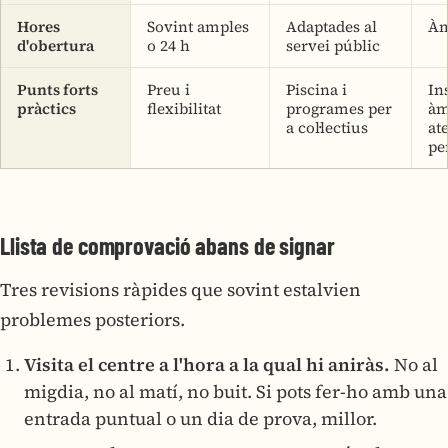
Hores
Sovint amples
Adaptades al
Àm
d'obertura
o 24 h
servei públic
Punts forts
Preu i
Piscina i
Ins
pràctics
flexibilitat
programes per
àm
a col·lectius
at
pe
Llista de comprovació abans de signar
Tres revisions ràpides que sovint estalvien
problemes posteriors.
Visita el centre a l'hora a la qual hi aniràs.
No al
migdia, no al matí, no buit. Si pots fer-ho amb una
entrada puntual o un dia de prova, millor.