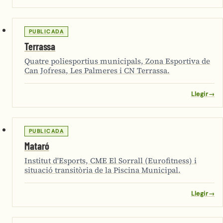
PUBLICADA
Terrassa
Quatre poliesportius municipals, Zona Esportiva de
Can Jofresa, Les Palmeres i CN Terrassa.
Llegir
→
PUBLICADA
Mataró
Institut d'Esports, CME El Sorrall (Eurofitness) i
situació transitòria de la Piscina Municipal.
Llegir
→