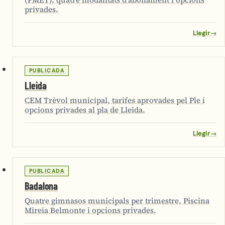
privades.
Llegir
→
PUBLICADA
Lleida
CEM Trèvol municipal, tarifes aprovades pel Ple i
opcions privades al pla de Lleida.
Llegir
→
PUBLICADA
Badalona
Quatre gimnasos municipals per trimestre, Piscina
Mireia Belmonte i opcions privades.