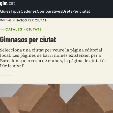
gim
.
cat
Guies
Tipus
Cadenes
Comparatives
Drets
Per ciutat
INICI
›
GIMNASOS PER CIUTAT
CATÀLEG · CIUTATS
Gimnasos per ciutat
Selecciona una ciutat per veure la pàgina editorial
local. Les pàgines de barri només existeixen per a
Barcelona; a la resta de ciutats, la pàgina de ciutat és
l'únic nivell.