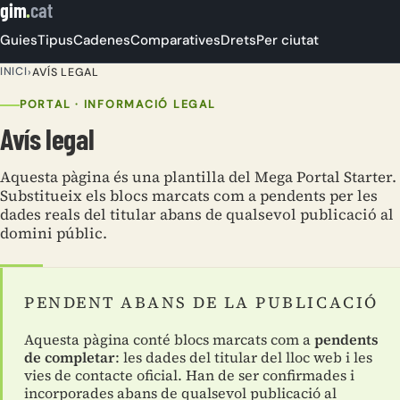
gim
.
cat
Guies
Tipus
Cadenes
Comparatives
Drets
Per ciutat
INICI
›
AVÍS LEGAL
PORTAL · INFORMACIÓ LEGAL
Avís legal
Aquesta pàgina és una plantilla del Mega Portal Starter.
Substitueix els blocs marcats com a pendents per les
dades reals del titular abans de qualsevol publicació al
domini públic.
PENDENT ABANS DE LA PUBLICACIÓ
Aquesta pàgina conté blocs marcats com a
pendents
de completar
: les dades del titular del lloc web i les
vies de contacte oficial. Han de ser confirmades i
incorporades abans de qualsevol publicació al