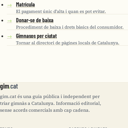
Matrícula
→
El pagament únic d'alta i quan es pot evitar.
Donar-se de baixa
→
Procediment de baixa i drets bàsics del consumidor.
Gimnasos per ciutat
→
Tornar al directori de pàgines locals de Catalunya.
gim
.
cat
gim.cat és una guia pública i independent per
triar gimnàs a Catalunya. Informació editorial,
sense acords comercials amb cap cadena.