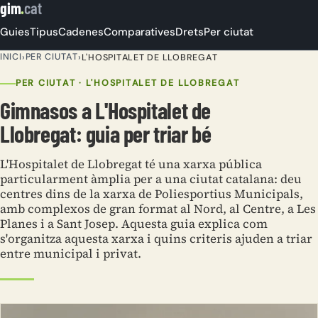
gim
.
cat
Guies
Tipus
Cadenes
Comparatives
Drets
Per ciutat
INICI
PER CIUTAT
›
›
L'HOSPITALET DE LLOBREGAT
PER CIUTAT · L'HOSPITALET DE LLOBREGAT
Gimnasos a L'Hospitalet de
Llobregat: guia per triar bé
L'Hospitalet de Llobregat té una xarxa pública
particularment àmplia per a una ciutat catalana: deu
centres dins de la xarxa de Poliesportius Municipals,
amb complexos de gran format al Nord, al Centre, a Les
Planes i a Sant Josep. Aquesta guia explica com
s'organitza aquesta xarxa i quins criteris ajuden a triar
entre municipal i privat.