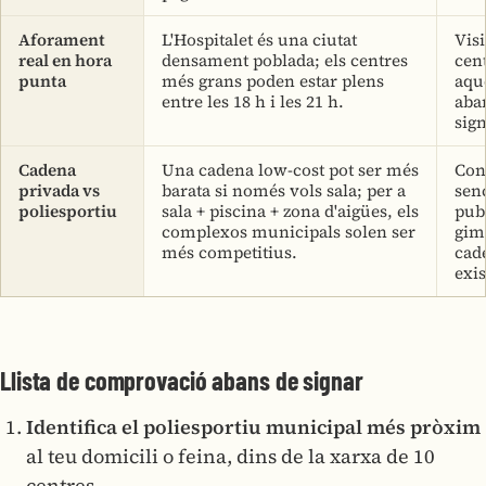
Aforament
L'Hospitalet és una ciutat
Visi
real en hora
densament poblada; els centres
cen
punta
més grans poden estar plens
aqu
entre les 18 h i les 21 h.
aba
sign
Cadena
Una cadena low-cost pot ser més
Con
privada vs
barata si només vols sala; per a
senc
poliesportiu
sala + piscina + zona d'aigües, els
pub
complexos municipals solen ser
gim.
més competitius.
cade
exis
Llista de comprovació abans de signar
Identifica el poliesportiu municipal més pròxim
al teu domicili o feina, dins de la xarxa de 10
centres.