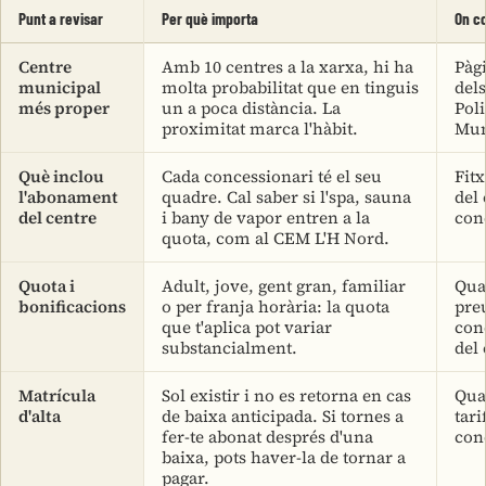
Punt a revisar
Per què importa
On c
Centre
Amb 10 centres a la xarxa, hi ha
Pàgi
municipal
molta probabilitat que en tinguis
dels
més proper
un a poca distància. La
Pol
proximitat marca l'hàbit.
Mun
Què inclou
Cada concessionari té el seu
Fitx
l'abonament
quadre. Cal saber si l'spa, sauna
del 
del centre
i bany de vapor entren a la
con
quota, com al CEM L'H Nord.
Quota i
Adult, jove, gent gran, familiar
Qua
bonificacions
o per franja horària: la quota
pre
que t'aplica pot variar
con
substancialment.
del 
Matrícula
Sol existir i no es retorna en cas
Qua
d'alta
de baixa anticipada. Si tornes a
tari
fer-te abonat després d'una
con
baixa, pots haver-la de tornar a
pagar.