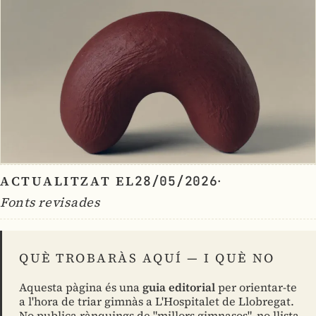
ACTUALITZAT EL
·
28/05/2026
Fonts revisades
QUÈ TROBARÀS AQUÍ — I QUÈ NO
Aquesta pàgina és una
guia editorial
per orientar-te
a l'hora de triar gimnàs a L'Hospitalet de Llobregat.
No publica rànquings de "millors gimnasos", no llista