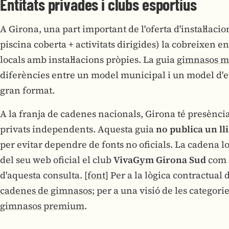
Entitats privades i clubs esportius
A Girona, una part important de l'oferta d'instal·lacio
piscina coberta + activitats dirigides) la cobreixen en
locals amb instal·lacions pròpies. La guia
gimnasos m
diferències entre un model municipal i un model d'en
gran format.
A la franja de cadenes nacionals, Girona té presènci
privats independents. Aquesta guia
no publica un lli
per evitar dependre de fonts no oficials. La cadena l
del seu web oficial el club
VivaGym Girona Sud
com a
d'aquesta consulta.
[font]
Per a la lògica contractual 
cadenes de gimnasos
; per a una visió de les categori
gimnasos premium
.