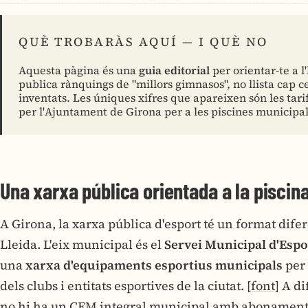
QUÈ TROBARÀS AQUÍ — I QUÈ NO
Aquesta pàgina és una
guia editorial
per orientar-te a l
publica rànquings de "millors gimnasos", no llista cap ce
inventats. Les úniques xifres que apareixen són les tari
per l'Ajuntament de Girona per a les piscines municipal
Una xarxa pública orientada a la piscina
A Girona, la xarxa pública d'esport té un format dife
Lleida. L'eix municipal és el
Servei Municipal d'Espo
una
xarxa d'equipaments esportius municipals
per 
dels clubs i entitats esportives de la ciutat.
[font]
A di
no hi ha un CEM integral municipal amb abonament ú