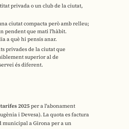
tat privada o un club de la ciutat,
una ciutat compacta però amb relleu;
un pendent que mati l'hàbit.
a a què hi pensis anar.
ats privades de la ciutat que
nsiblement superior al de
ervei és diferent.
s
tarifes 2025
per a l'abonament
Eugènia i Devesa). La quota es factura
 municipal a Girona per a un