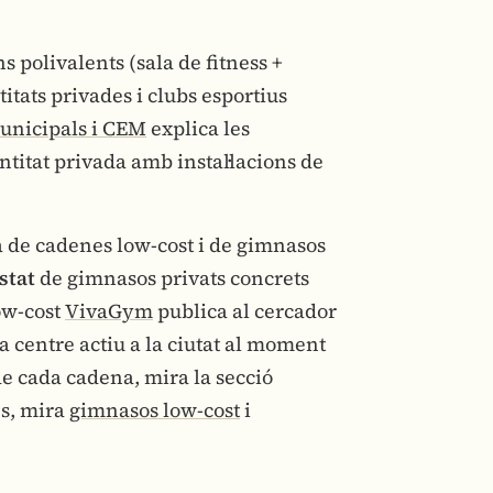
ns polivalents (sala de fitness +
titats privades i clubs esportius
unicipals i CEM
explica les
titat privada amb instal·lacions de
a de cadenes low-cost i de gimnasos
stat
de gimnasos privats concrets
ow-cost
VivaGym
publica al cercador
 centre actiu a la ciutat al moment
de cada cadena, mira la secció
es, mira
gimnasos low-cost
i