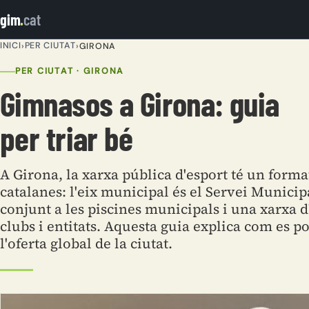
gim
.
cat
INICI
PER CIUTAT
›
›
GIRONA
PER CIUTAT · GIRONA
Gimnasos a Girona: guia
per triar bé
A Girona, la xarxa pública d'esport té un format
catalanes: l'eix municipal és el Servei Munic
conjunt a les piscines municipals i una xarxa 
clubs i entitats. Aquesta guia explica com es po
l'oferta global de la ciutat.