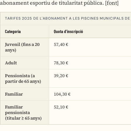
abonament esportiu de titularitat pública.
[font]
TARIFES 2025 DE L'ABONAMENT A LES PISCINES MUNICIPALS D
Categoria
Quota d'inscripció
Juvenil (fins a 20
57,40 €
anys)
Adult
78,30 €
Pensionista (a
39,20 €
partir de 65 anys)
Familiar
104,30 €
Familiar
52,10 €
pensionista
(titular ≥ 65 anys)