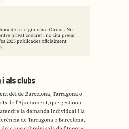
'hora de triar gimnàs a Girona. No
ntre privat concret i no cita preus
fes 2025 publicades oficialment
s.
 i als clubs
rent del de Barcelona, Tarragona o
rts
de l'Ajuntament, que gestiona
atendre la demanda individual i la
ferència de Tarragona o Barcelona,
nic que cobreixi sala de fitness +