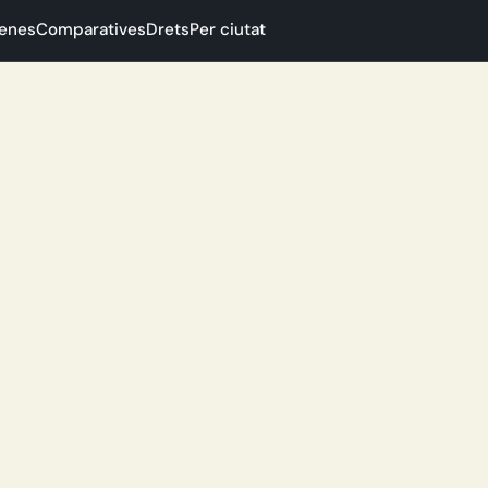
enes
Comparatives
Drets
Per ciutat