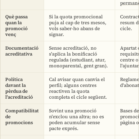
perman
Què passa
Si la quota promocional
Contract
quan la
puja al cap de tres mesos,
resum d
promoció
vols saber-ho abans de
cicle.
venç
signar.
Documentació
Sense acreditació, no
Apartat 
acreditativa
s'aplica la bonificació
requisit
regulada (estudiant, atur,
centre o
monoparental, gent gran).
l'ajunta
Política
Cal avisar quan canvia el
Reglame
davant la
perfil; alguns centres
d'abonat
pèrdua de
reactiven la quota
l'acreditació
completa el cicle següent.
Compatibilitat
Sovint una promoció
Bases de
de
n'exclou una altra; no es
promoci
promocions
poden acumular sense
pàgina o
pacte exprés.