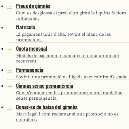
Preus de gimnàs
→
Com es desglossa el preu d'un gimnàs i quins factors
influeixen.
Matrícula
→
El pagament únic d'alta, sovint el blanc de les
promocions.
Quota mensual
→
Models de pagament i com afecten una promoció
recurrent.
Permanència
→
Sovint, una promoció va lligada a un mínim d'estada.
Gimnàs sense permanència
→
Com s'enquadren les promocions en una modalitat
sense permanència.
Donar-se de baixa del gimnàs
→
Marc legal i com reclamar si una promoció no es
compleix.