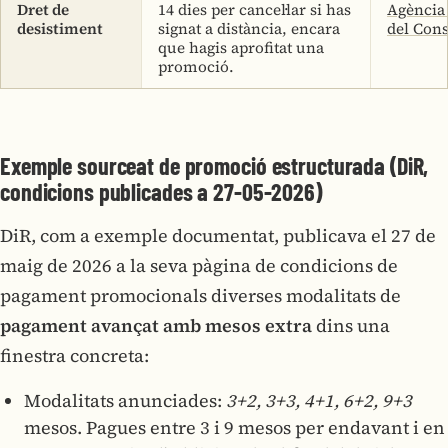
Dret de
14 dies per cancel·lar si has
Agència
desistiment
signat a distància, encara
del Con
que hagis aprofitat una
promoció.
Exemple sourceat de promoció estructurada (DiR,
condicions publicades a 27-05-2026)
DiR, com a exemple documentat, publicava el 27 de
maig de 2026 a la seva pàgina de condicions de
pagament promocionals diverses modalitats de
pagament avançat amb mesos extra
dins una
finestra concreta:
Modalitats anunciades:
3+2, 3+3, 4+1, 6+2, 9+3
mesos. Pagues entre 3 i 9 mesos per endavant i en