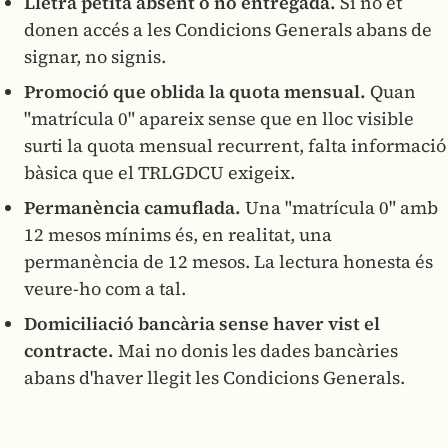
Lletra petita absent o no entregada.
Si no et
donen accés a les Condicions Generals abans de
signar, no signis.
Promoció que oblida la quota mensual.
Quan
"matrícula 0" apareix sense que en lloc visible
surti la quota mensual recurrent, falta informació
bàsica que el TRLGDCU exigeix.
Permanència camuflada.
Una "matrícula 0" amb
12 mesos mínims és, en realitat, una
permanència de 12 mesos. La lectura honesta és
veure-ho com a tal.
Domiciliació bancària sense haver vist el
contracte.
Mai no donis les dades bancàries
abans d'haver llegit les Condicions Generals.