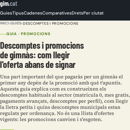
gim
.
cat
Guies
Tipus
Cadenes
Comparatives
Drets
Per ciutat
INICI
GUIES
›
›
DESCOMPTES I PROMOCIONS
GUIA · PROMOCIONS
Descomptes i promocions
de gimnàs: com llegir
l'oferta abans de signar
Una part important del que pagaràs per un gimnàs el
primer any depèn de la promoció amb què t'apuntis.
Aquesta guia explica com es construeixen els
descomptes habituals al sector (matrícula 0, mes gratis,
pagaments avançats, descomptes per perfil), com llegir
la lletra petita i quins descomptes municipals estan
regulats per ordenança. No és una llista d'ofertes
vigents: les promocions canvien i s'esgoten.