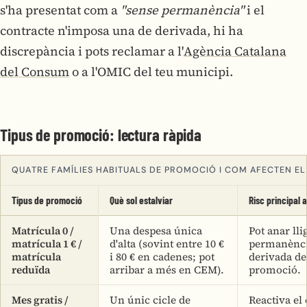
s'ha presentat com a
"sense permanència"
i el
contracte n'imposa una de derivada, hi ha
discrepància i pots reclamar a l'
Agència Catalana
del Consum
o a l'OMIC del teu municipi.
Tipus de promoció: lectura ràpida
QUATRE FAMÍLIES HABITUALS DE PROMOCIÓ I COM AFECTEN EL
Tipus de promoció
Què sol estalviar
Risc principal a
Matrícula 0 /
Una despesa única
Pot anar ll
matrícula 1 € /
d'alta (sovint entre 10 €
permanènc
matrícula
i 80 € en cadenes; pot
derivada de
reduïda
arribar a més en CEM).
promoció.
Mes gratis /
Un únic cicle de
Reactiva el