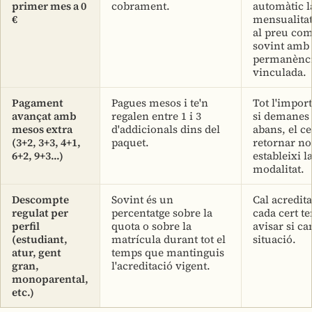
primer mes a 0
cobrament.
automàtic l
€
mensualitat
al preu com
sovint amb
permanènc
vinculada.
Pagament
Pagues mesos i te'n
Tot l'import
avançat amb
regalen entre 1 i 3
si demanes 
mesos extra
d'addicionals dins del
abans, el ce
(3+2, 3+3, 4+1,
paquet.
retornar no
6+2, 9+3...)
estableixi l
modalitat.
Descompte
Sovint és un
Cal acredita
regulat per
percentatge sobre la
cada cert t
perfil
quota o sobre la
avisar si ca
(estudiant,
matrícula durant tot el
situació.
atur, gent
temps que mantinguis
gran,
l'acreditació vigent.
monoparental,
etc.)