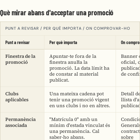
Què mirar abans d'acceptar una promoció
PUNT A REVISAR / PER QUÈ IMPORTA / ON COMPROVAR-HO
Punt a revisar
Per què importa
On compro
Finestra de la
Apuntar-te fora de la
Banner 
promoció
finestra anul·la la
oficial,
promoció. La data límit ha
publicad
de constar al material
de conf
publicat.
Clubs
Una mateixa cadena pot
Detall d
aplicables
tenir una promoció vigent
llista d'
en uns clubs i no en altres.
publicad
Permanència
"Matrícula 0" amb un
Condici
associada
mínim d'estada vinculat és
Generals
una permanència. Cal
contrac
saber-ho abans.
sobre