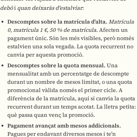
debò
i
quan deixaràs d'estalviar
:
Descomptes sobre la matrícula d'alta.
Matrícula
0
,
matrícula 1 €
,
50 % de matrícula
. Afecten un
pagament únic. Són les més visibles, però només
estalvien una sola vegada. La quota recurrent no
canvia per aquesta promoció.
Descomptes sobre la quota mensual.
Una
mensualitat amb un percentatge de descompte
durant un nombre de mesos limitat, o una quota
promocional vàlida només el primer cicle. A
diferència de la matrícula, aquí sí canvia la quota
recurrent durant un temps acotat. La lletra petita:
què passa quan venç la promoció.
Pagament avançat amb mesos addicionals.
Pagues per endavant diversos mesos i te'n