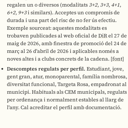
regalen un o diversos (modalitats
3+2
,
3+3
,
4+1
,
6+2
,
9+3
i similars). Acceptes un compromís de
durada i una part del risc de no fer ús efectiu.
Exemple sourceat: aquestes modalitats es
trobaven publicades al web oficial de
DiR
el 27 de
maig de 2026, amb finestra de promoció del 24 de
març al 26 d'abril de 2026 i aplicables només a
noves altes i a clubs concrets de la cadena.
[font]
Descomptes regulats per perfil.
Estudiant, jove,
gent gran, atur, monoparental, família nombrosa,
diversitat funcional, Targeta Rosa, empadronat al
municipi. Habituals als CEM municipals, regulats
per ordenança i normalment estables al llarg de
l'any. Cal acreditar el perfil amb documentació.