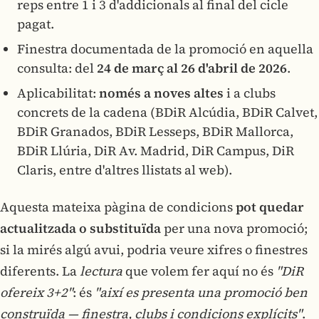
reps entre 1 i 3 d'addicionals al final del cicle
pagat.
Finestra documentada de la promoció en aquella
consulta: del
24 de març al 26 d'abril de 2026
.
Aplicabilitat:
només a noves altes
i a clubs
concrets de la cadena (BDiR Alcúdia, BDiR Calvet,
BDiR Granados, BDiR Lesseps, BDiR Mallorca,
BDiR Llúria, DiR Av. Madrid, DiR Campus, DiR
Claris, entre d'altres llistats al web).
Aquesta mateixa pàgina de condicions
pot quedar
actualitzada o substituïda
per una nova promoció;
si la mirés algú avui, podria veure xifres o finestres
diferents. La
lectura
que volem fer aquí no és
"DiR
ofereix 3+2"
: és
"així es presenta una promoció ben
construïda — finestra, clubs i condicions explícits"
.