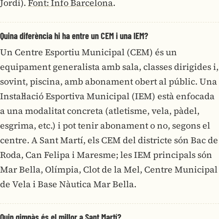
Jordi).
Font: Info Barcelona
.
Quina diferència hi ha entre un CEM i una IEM?
Un Centre Esportiu Municipal (CEM) és un
equipament generalista amb sala, classes dirigides i,
sovint, piscina, amb abonament obert al públic. Una
Instal·lació Esportiva Municipal (IEM) està enfocada
a una modalitat concreta (atletisme, vela, pàdel,
esgrima, etc.) i pot tenir abonament o no, segons el
centre. A Sant Martí, els CEM del districte són Bac de
Roda, Can Felipa i Maresme; les IEM principals són
Mar Bella, Olímpia, Clot de la Mel, Centre Municipal
de Vela i Base Nàutica Mar Bella.
Quin gimnàs és el millor a Sant Martí?