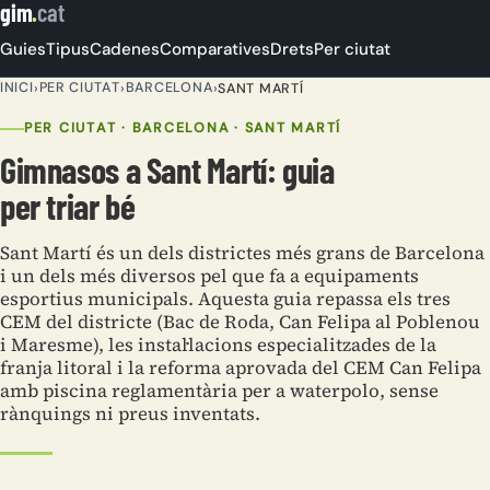
gim
.
cat
Guies
Tipus
Cadenes
Comparatives
Drets
Per ciutat
INICI
PER CIUTAT
BARCELONA
›
›
›
SANT MARTÍ
PER CIUTAT · BARCELONA · SANT MARTÍ
Gimnasos a Sant Martí: guia
per triar bé
Sant Martí és un dels districtes més grans de Barcelona
i un dels més diversos pel que fa a equipaments
esportius municipals. Aquesta guia repassa els tres
CEM del districte (Bac de Roda, Can Felipa al Poblenou
i Maresme), les instal·lacions especialitzades de la
franja litoral i la reforma aprovada del CEM Can Felipa
amb piscina reglamentària per a waterpolo, sense
rànquings ni preus inventats.