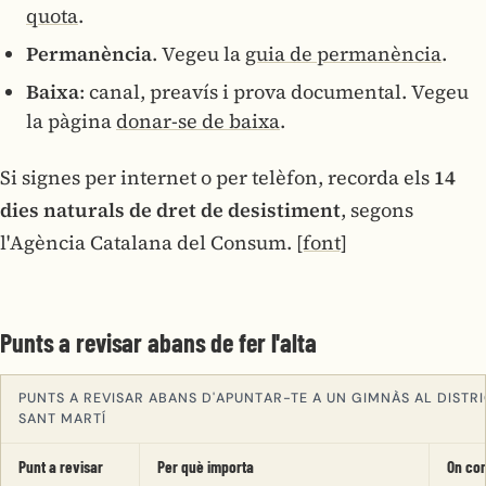
quota
.
Permanència
. Vegeu la
guia de permanència
.
Baixa
: canal, preavís i prova documental. Vegeu
la pàgina
donar-se de baixa
.
Si signes per internet o per telèfon, recorda els
14
dies naturals de dret de desistiment
, segons
l'Agència Catalana del Consum.
[font]
Punts a revisar abans de fer l'alta
PUNTS A REVISAR ABANS D'APUNTAR-TE A UN GIMNÀS AL DISTRI
SANT MARTÍ
Punt a revisar
Per què importa
On co