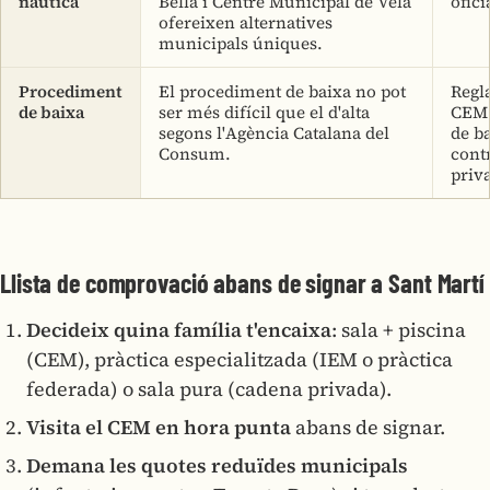
nàutica
Bella i Centre Municipal de Vela
ofici
ofereixen alternatives
municipals úniques.
Procediment
El procediment de baixa no pot
Regl
de baixa
ser més difícil que el d'alta
CEM 
segons l'Agència Catalana del
de ba
Consum.
cont
priva
Llista de comprovació abans de signar a Sant Martí
Decideix quina família t'encaixa
: sala + piscina
(CEM), pràctica especialitzada (IEM o pràctica
federada) o sala pura (cadena privada).
Visita el CEM en hora punta
abans de signar.
Demana les quotes reduïdes municipals