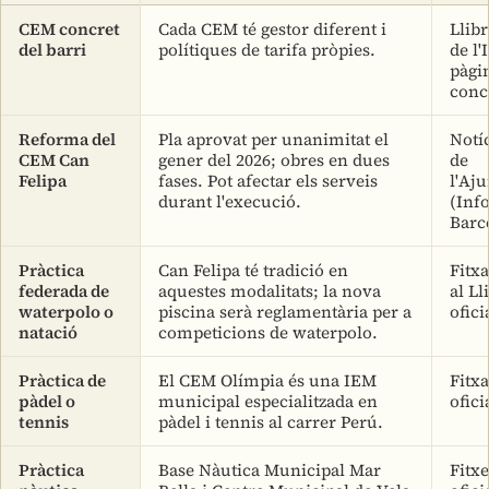
CEM concret
Cada CEM té gestor diferent i
Llibr
del barri
polítiques de tarifa pròpies.
de l'
pàgi
conc
Reforma del
Pla aprovat per unanimitat el
Notíc
CEM Can
gener del 2026; obres en dues
de
Felipa
fases. Pot afectar els serveis
l'Aj
durant l'execució.
(Inf
Barc
Pràctica
Can Felipa té tradició en
Fitx
federada de
aquestes modalitats; la nova
al Ll
waterpolo o
piscina serà reglamentària per a
ofici
natació
competicions de waterpolo.
Pràctica de
El CEM Olímpia és una IEM
Fitxa
pàdel o
municipal especialitzada en
ofici
tennis
pàdel i tennis al carrer Perú.
Pràctica
Base Nàutica Municipal Mar
Fitxe