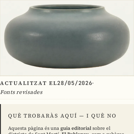
ACTUALITZAT EL
·
28/05/2026
Fonts revisades
QUÈ TROBARÀS AQUÍ — I QUÈ NO
Aquesta pàgina és una
guia editorial
sobre el
districte de Sant Martí.
El Poblenou
, com a subàrea