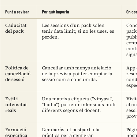
Punt a revisar
Per què importa
On co
Caducitat
Les sessions d'un pack solen
Cond
del pack
tenir data límit; si no les uses, es
pack
perden.
publ
centr
cont
signa
Política de
Cancel·lar amb menys antelació
App 
cancel·lació
de la prevista pot fer comptar la
rese
de sessió
sessió com a consumida.
cond
espe
Estil i
Una mateixa etiqueta ("vinyasa",
Visit
intensitat
"hatha") pot tenir intensitats molt
aban
reals
diferents segons el docent.
sess
prov
Formació
L'embaràs, el postpart o la
Pàgin
específica
pràctica per a gent gran
nost