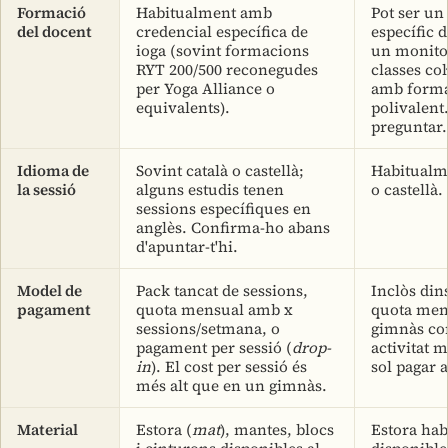
Formació
Habitualment amb
Pot ser un
del docent
credencial específica de
específic d
ioga (sovint formacions
un monito
RYT 200/500 reconegudes
classes col
per Yoga Alliance o
amb form
equivalents).
polivalent
preguntar.
Idioma de
Sovint català o castellà;
Habitualme
la sessió
alguns estudis tenen
o castellà.
sessions específiques en
anglès. Confirma-ho abans
d'apuntar-t'hi.
Model de
Pack tancat de sessions,
Inclòs dins
pagament
quota mensual amb x
quota men
sessions/setmana, o
gimnàs c
pagament per sessió (
drop-
activitat m
in
). El cost per sessió és
sol pagar a
més alt que en un gimnàs.
Material
Estora (
mat
), mantes, blocs
Estora ha