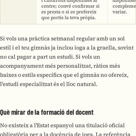
i cinturons disponibles al
disponible
centre; convé confirmar si
complemen
es presta o si es prefereix
variar.
que portis la teva pròpia.
Si vols una pràctica setmanal regular amb un sol
estil i el teu gimnàs ja inclou ioga a la graella, sovint
no cal pagar a part un estudi. Si vols un
acompanyament més personalitzat, ràtios més
baixes o estils específics que el gimnàs no ofereix,
l'estudi especialitzat és el lloc natural.
Què mirar de la formació del docent
No existeix a l'Estat espanyol una titulació oficial
obligatòria per a la docència de ioga. La referència