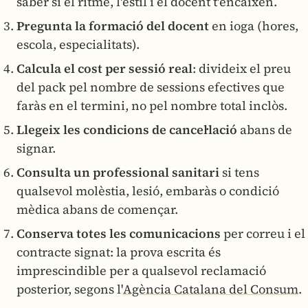
saber si el ritme, l'estil i el docent t'encaixen.
Pregunta la formació del docent
en ioga (hores,
escola, especialitats).
Calcula el cost per sessió real
: divideix el preu
del pack pel nombre de sessions efectives que
faràs en el termini, no pel nombre total inclòs.
Llegeix les condicions de cancel·lació
abans de
signar.
Consulta un professional sanitari
si tens
qualsevol molèstia, lesió, embaràs o condició
mèdica abans de començar.
Conserva totes les comunicacions
per correu i el
contracte signat: la prova escrita és
imprescindible per a qualsevol reclamació
posterior, segons l'
Agència Catalana del Consum
.