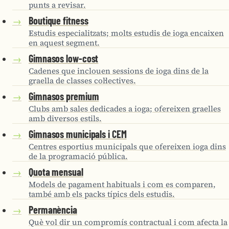
punts a revisar.
Boutique fitness
→
Estudis especialitzats; molts estudis de ioga encaixen
en aquest segment.
Gimnasos low-cost
→
Cadenes que inclouen sessions de ioga dins de la
graella de classes col·lectives.
Gimnasos premium
→
Clubs amb sales dedicades a ioga; ofereixen graelles
amb diversos estils.
Gimnasos municipals i CEM
→
Centres esportius municipals que ofereixen ioga dins
de la programació pública.
Quota mensual
→
Models de pagament habituals i com es comparen,
també amb els packs típics dels estudis.
Permanència
→
Què vol dir un compromís contractual i com afecta la