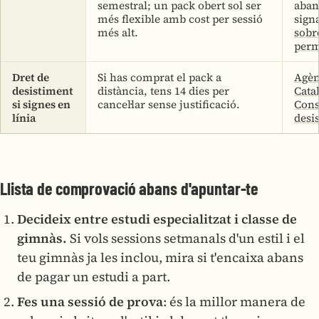
semestral; un pack obert sol ser
aban
més flexible amb cost per sessió
sign
més alt.
sobr
perm
Dret de
Si has comprat el pack a
Agèn
desistiment
distància, tens 14 dies per
Cata
si signes en
cancel·lar sense justificació.
Con
línia
desi
Llista de comprovació abans d'apuntar-te
Decideix entre estudi especialitzat i classe de
gimnàs.
Si vols sessions setmanals d'un estil i el
teu gimnàs ja les inclou, mira si t'encaixa abans
de pagar un estudi a part.
Fes una sessió de prova
: és la millor manera de