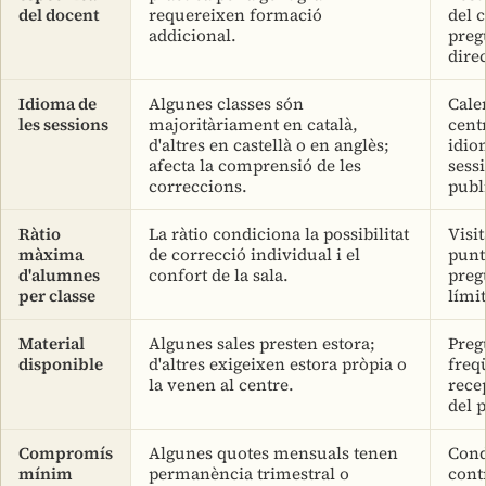
del docent
requereixen formació
del c
addicional.
preg
direc
Idioma de
Algunes classes són
Cale
les sessions
majoritàriament en català,
cent
d'altres en castellà o en anglès;
idio
afecta la comprensió de les
sessi
correccions.
publ
Ràtio
La ràtio condiciona la possibilitat
Visi
màxima
de correcció individual i el
punt
d'alumnes
confort de la sala.
preg
per classe
límit
Material
Algunes sales presten estora;
Preg
disponible
d'altres exigeixen estora pròpia o
freq
la venen al centre.
rece
del 
Compromís
Algunes quotes mensuals tenen
Cond
mínim
permanència trimestral o
cont