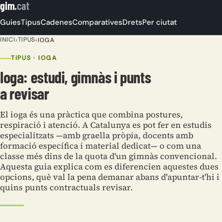
gim
.
cat
Guies
Tipus
Cadenes
Comparatives
Drets
Per ciutat
INICI
TIPUS
›
›
IOGA
TIPUS · IOGA
Ioga: estudi, gimnàs i punts
a revisar
El ioga és una pràctica que combina postures,
respiració i atenció. A Catalunya es pot fer en estudis
especialitzats —amb graella pròpia, docents amb
formació específica i material dedicat— o com una
classe més dins de la quota d'un gimnàs convencional.
Aquesta guia explica com es diferencien aquestes dues
opcions, què val la pena demanar abans d'apuntar-t'hi i
quins punts contractuals revisar.