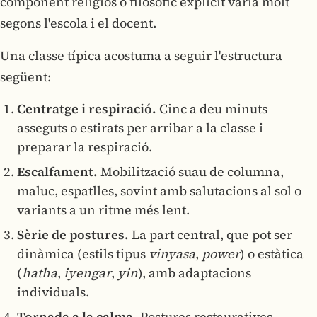
component religiós o filosòfic explícit varia molt
segons l'escola i el docent.
Una classe típica acostuma a seguir l'estructura
següent:
Centratge i respiració.
Cinc a deu minuts
asseguts o estirats per arribar a la classe i
preparar la respiració.
Escalfament.
Mobilització suau de columna,
maluc, espatlles, sovint amb salutacions al sol o
variants a un ritme més lent.
Sèrie de postures.
La part central, que pot ser
dinàmica (estils tipus
vinyasa
,
power
) o estàtica
(
hatha
,
iyengar
,
yin
), amb adaptacions
individuals.
Tornada a la calma.
Postures restauratives,