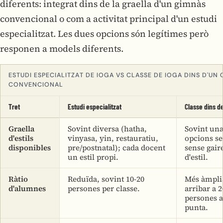
diferents: integrat dins de la graella d'un gimnàs
convencional o com a activitat principal d'un estudi
especialitzat. Les dues opcions són legítimes però
responen a models diferents.
ESTUDI ESPECIALITZAT DE IOGA VS CLASSE DE IOGA DINS D'UN
CONVENCIONAL
Tret
Estudi especialitzat
Classe dins d
Graella
Sovint diversa (hatha,
Sovint una
d'estils
vinyasa, yin, restauratiu,
opcions s
disponibles
pre/postnatal); cada docent
sense gaire
un estil propi.
d'estil.
Ràtio
Reduïda, sovint 10-20
Més àmplia
d'alumnes
persones per classe.
arribar a 2
persones a
punta.