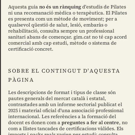
Aquesta guia
no és un rànquing
d'estudis de Pilates
ni una recomanació mèdica o terapèutica. El Pilates
es presenta com un mètode de moviment; per a
qualsevol qüestió de salut, lesió, embaràs o
rehabilitació, consulta sempre un professional
sanitari abans de començar. gim.cat no té cap acord
comercial amb cap estudi, mètode o sistema de
certificació concret.
SOBRE EL CONTINGUT D'AQUESTA
PÀGINA
Les descripcions de format i tipus de classe són
pautes generals del mercat català i estatal,
contrastades amb un informe sectorial publicat el
2025 i material oficial d'una associació professional
internacional. Les referències a la formació del
docent es donen com a
preguntes a fer al centre
, no
com a llistes tancades de certificacions vàlides. Els
imports i packs reals varien per estudi: consulta