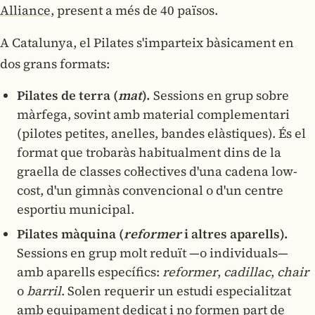
Alliance
, present a més de 40 països.
A Catalunya, el Pilates s'imparteix bàsicament en
dos grans formats:
Pilates de terra (
mat
).
Sessions en grup sobre
màrfega, sovint amb material complementari
(pilotes petites, anelles, bandes elàstiques). És el
format que trobaràs habitualment dins de la
graella de classes col·lectives d'una cadena low-
cost, d'un gimnàs convencional o d'un centre
esportiu municipal.
Pilates màquina (
reformer
i altres aparells).
Sessions en grup molt reduït —o individuals—
amb aparells específics:
reformer
,
cadillac
,
chair
o
barril
. Solen requerir un estudi especialitzat
amb equipament dedicat i no formen part de