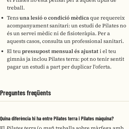
treball.
Tens
una lesió o condició mèdica
que requereix
acompanyament sanitari: un estudi de Pilates no
és un servei mèdic ni de fisioteràpia. Per a
aquests casos, consulta un professional sanitari.
El teu
pressupost mensual és ajustat
i el teu
gimnàs ja inclou Pilates terra: pot no tenir sentit
pagar un estudi a part per duplicar l'oferta.
Preguntes freqüents
Quina diferència hi ha entre Pilates terra i Pilates màquina?
El
Pilates terra
(o
mat
) treballa sobre màrfega amb