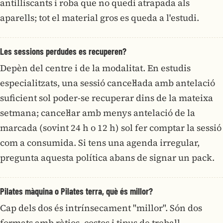
antilliscants i roba que no quedi atrapada als
aparells; tot el material gros es queda a l'estudi.
Les sessions perdudes es recuperen?
Depèn del centre i de la modalitat. En estudis
especialitzats, una sessió cancel·lada amb antelació
suficient sol poder-se recuperar dins de la mateixa
setmana; cancel·lar amb menys antelació de la
marcada (sovint 24 h o 12 h) sol fer comptar la sessió
com a consumida. Si tens una agenda irregular,
pregunta aquesta política abans de signar un pack.
Pilates màquina o Pilates terra, què és millor?
Cap dels dos és intrínsecament "millor". Són dos
formats amb ràtios, costos i tipus de treball