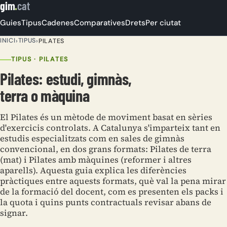
gim
.
cat
Guies
Tipus
Cadenes
Comparatives
Drets
Per ciutat
INICI
TIPUS
›
›
PILATES
TIPUS · PILATES
Pilates: estudi, gimnàs,
terra o màquina
El Pilates és un mètode de moviment basat en sèries
d'exercicis controlats. A Catalunya s'imparteix tant en
estudis especialitzats com en sales de gimnàs
convencional, en dos grans formats: Pilates de terra
(mat) i Pilates amb màquines (reformer i altres
aparells). Aquesta guia explica les diferències
pràctiques entre aquests formats, què val la pena mirar
de la formació del docent, com es presenten els packs i
la quota i quins punts contractuals revisar abans de
signar.