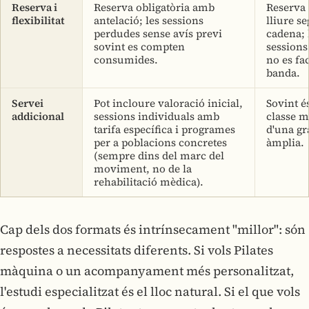
Reserva i
Reserva obligatòria amb
Reserva 
flexibilitat
antelació; les sessions
lliure se
perdudes sense avís previ
cadena; 
sovint es compten
sessions
consumides.
no es fa
banda.
Servei
Pot incloure valoració inicial,
Sovint é
addicional
sessions individuals amb
classe m
tarifa específica i programes
d'una gr
per a poblacions concretes
àmplia.
(sempre dins del marc del
moviment, no de la
rehabilitació mèdica).
Cap dels dos formats és intrínsecament "millor": són
respostes a necessitats diferents. Si vols Pilates
màquina o un acompanyament més personalitzat,
l'estudi especialitzat és el lloc natural. Si el que vols