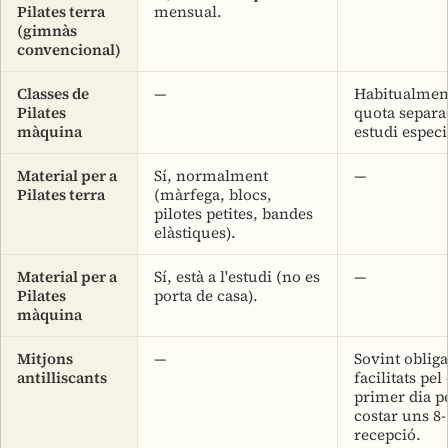
Pilates terra
mensual.
(gimnàs
convencional)
Classes de
—
Habitualment
Pilates
quota separa
màquina
estudi especia
Material per a
Sí, normalment
—
Pilates terra
(màrfega, blocs,
pilotes petites, bandes
elàstiques).
Material per a
Sí, està a l'estudi (no es
—
Pilates
porta de casa).
màquina
Mitjons
—
Sovint obliga
antilliscants
facilitats pel
primer dia 
costar uns 8-
recepció.