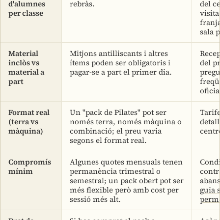
d'alumnes
rebràs.
del ce
per classe
visit
franj
sala 
Material
Mitjons antilliscants i altres
Recep
inclòs vs
ítems poden ser obligatoris i
del p
material a
pagar-se a part el primer dia.
pregu
part
freqü
oficia
Format real
Un "pack de Pilates" pot ser
Tarif
(terra vs
només terra, només màquina o
detal
màquina)
combinació; el preu varia
centr
segons el format real.
Compromís
Algunes quotes mensuals tenen
Condi
mínim
permanència trimestral o
contr
semestral; un pack obert pot ser
abans
més flexible però amb cost per
guia 
sessió més alt.
perm