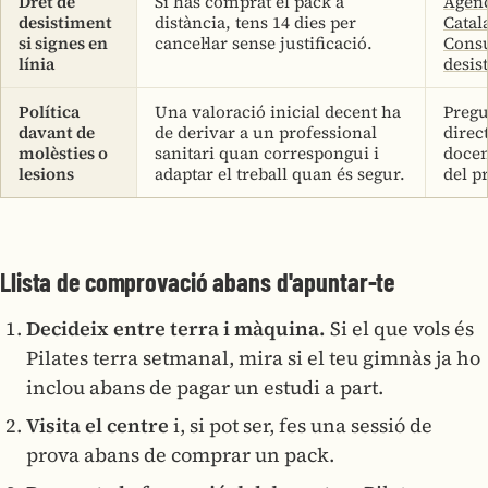
Dret de
Si has comprat el pack a
Agèn
desistiment
distància, tens 14 dies per
Catal
si signes en
cancel·lar sense justificació.
Cons
línia
desis
Política
Una valoració inicial decent ha
Pregu
davant de
de derivar a un professional
direct
molèsties o
sanitari quan correspongui i
docen
lesions
adaptar el treball quan és segur.
del p
Llista de comprovació abans d'apuntar-te
Decideix entre terra i màquina.
Si el que vols és
Pilates terra setmanal, mira si el teu gimnàs ja ho
inclou abans de pagar un estudi a part.
Visita el centre
i, si pot ser, fes una sessió de
prova abans de comprar un pack.