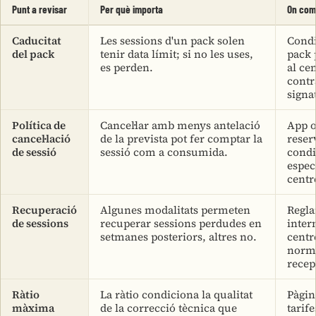
Punt a revisar
Per què importa
On com
Caducitat
Les sessions d'un pack solen
Condi
del pack
tenir data límit; si no les uses,
pack 
es perden.
al cen
contr
signa
Política de
Cancel·lar amb menys antelació
App o
cancel·lació
de la prevista pot fer comptar la
reser
de sessió
sessió com a consumida.
condi
espec
centr
Recuperació
Algunes modalitats permeten
Regl
de sessions
recuperar sessions perdudes en
inter
setmanes posteriors, altres no.
centr
norm
recep
Ràtio
La ràtio condiciona la qualitat
Pàgin
màxima
de la correcció tècnica que
tarif