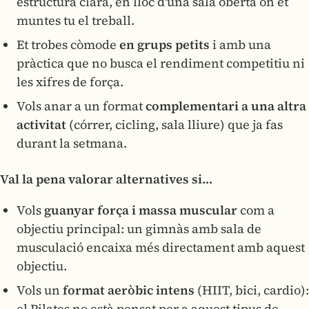
estructura clara, en lloc d'una sala oberta on et
muntes tu el treball.
Et trobes còmode
en grups petits
i amb una
pràctica que no busca el rendiment competitiu ni
les xifres de força.
Vols anar a un format
complementari a una altra
activitat
(córrer, cicling, sala lliure) que ja fas
durant la setmana.
Val la pena valorar alternatives si…
Vols
guanyar força i massa muscular
com a
objectiu principal: un gimnàs amb sala de
musculació encaixa més directament amb aquest
objectiu.
Vols un
format aeròbic intens
(HIIT, bici, cardio):
el Pilates no està pensat per a aquest tipus de