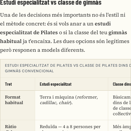
Estudi especialitzat vs classe de gimnàs
Una de les decisions més importants no és l'estil ni
el mètode concret: és si vols anar a un
estudi
especialitzat de Pilates
o si la classe del teu
gimnàs
habitual
ja t'encaixa. Les dues opcions són legítimes
però responen a models diferents.
ESTUDI ESPECIALITZAT DE PILATES VS CLASSE DE PILATES DINS 
GIMNÀS CONVENCIONAL
Tret
Estudi especialitzat
Classe din
Format
Terra i màquina (
reformer
,
Bàsicame
habitual
cadillac
,
chair
).
dins de l
de class
col·lecti
Ràtio
Reduïda — 4 a 8 persones per
Més àmp