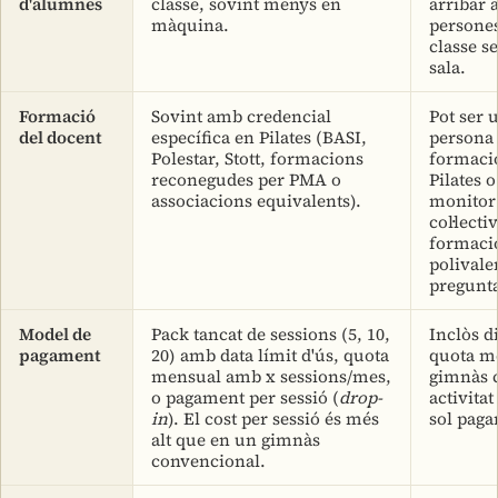
d'alumnes
classe, sovint menys en
arribar 
màquina.
persones
classe s
sala.
Formació
Sovint amb credencial
Pot ser 
del docent
específica en Pilates (BASI,
persona
Polestar, Stott, formacions
formaci
reconegudes per PMA o
Pilates 
associacions equivalents).
monitor 
col·lect
formaci
polivale
pregunta
Model de
Pack tancat de sessions (5, 10,
Inclòs d
pagament
20) amb data límit d'ús, quota
quota m
mensual amb x sessions/mes,
gimnàs 
o pagament per sessió (
drop-
activita
in
). El cost per sessió és més
sol pagar
alt que en un gimnàs
convencional.